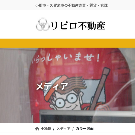
コ
ナ
小郡市・久留米市の不動産売買・賃貸・管理
ン
ビ
テ
ゲ
ン
ー
ツ
シ
に
ョ
移
ン
動
に
移
動
メディア
HOME
メディア
カラー図面