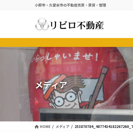
コ
ナ
小郡市・久留米市の不動産売買・賃貸・管理
ン
ビ
テ
ゲ
ン
ー
ツ
シ
に
ョ
移
ン
動
に
移
動
メディア
HOME
メディア
253870784_4877434182267260_