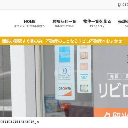
012
HOME
お知らせ一覧
物件一覧を見る
売却
ようこそリビロ不動産へ
Information
Property
Sa
西鉄小郡駅すぐ目の前。不動産のことならリビロ不動産へおまかせ！
705710327514343076_n