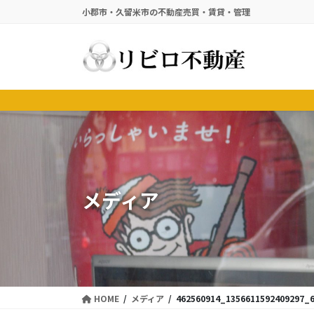
コ
ナ
小郡市・久留米市の不動産売買・賃貸・管理
ン
ビ
テ
ゲ
ン
ー
ツ
シ
に
ョ
移
ン
動
に
移
動
メディア
HOME
メディア
462560914_1356611592409297_