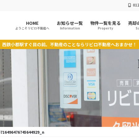
012
HOME
お知らせ一覧
物件一覧を見る
売却
ようこそリビロ不動産へ
Information
Property
Sa
西鉄小郡駅すぐ目の前。不動産のことならリビロ不動産へおまかせ！
6716496476745644929_n