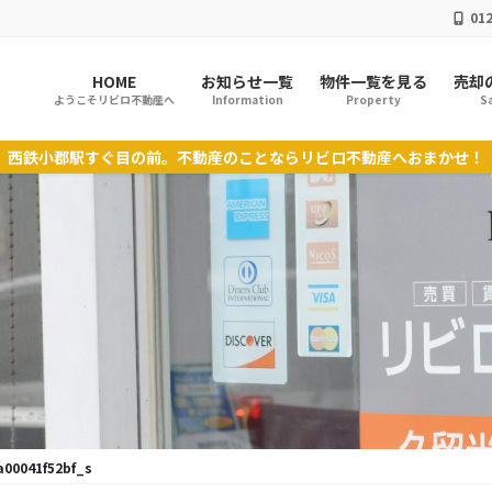
012
HOME
お知らせ一覧
物件一覧を見る
売却
ようこそリビロ不動産へ
Information
Property
Sa
西鉄小郡駅すぐ目の前。不動産のことならリビロ不動産へおまかせ！
a00041f52bf_s