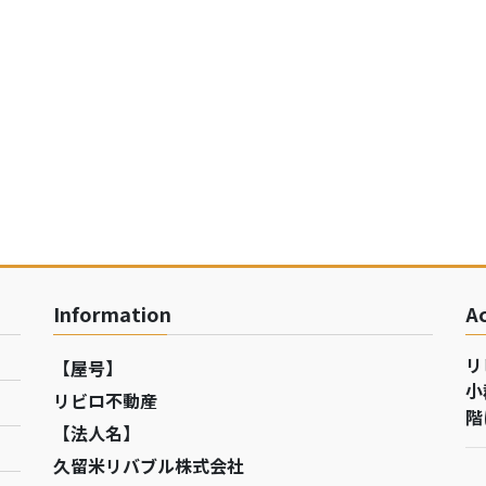
Information
A
リ
【屋号】
小
リビロ不動産
階
【法人名】
久留米リバブル株式会社