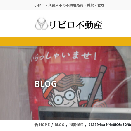
コ
ナ
小郡市・久留米市の不動産売買・賃貸・管理
ン
ビ
テ
ゲ
ン
ー
ツ
シ
に
ョ
移
ン
動
に
移
動
BLOG
HOME
BLOG
損害保険
963894aa7f4b0f06d52f0