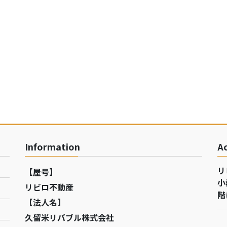
Information
A
リ
【屋号】
小
リビロ不動産
階
【法人名】
久留米リバブル株式会社