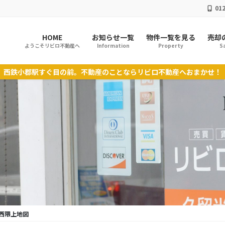
012
HOME
お知らせ一覧
物件一覧を見る
売却
ようこそリビロ不動産へ
Information
Property
Sa
西鉄小郡駅すぐ目の前。不動産のことならリビロ不動産へおまかせ！
西隈上地図