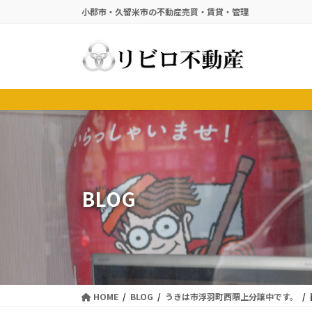
コ
ナ
小郡市・久留米市の不動産売買・賃貸・管理
ン
ビ
テ
ゲ
ン
ー
ツ
シ
に
ョ
移
ン
動
に
移
動
BLOG
HOME
BLOG
うきは市浮羽町西隈上分譲中です。