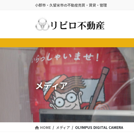
コ
ナ
小郡市・久留米市の不動産売買・賃貸・管理
ン
ビ
テ
ゲ
ン
ー
ツ
シ
に
ョ
移
ン
動
に
移
動
メディア
HOME
メディア
OLYMPUS DIGITAL CAMERA