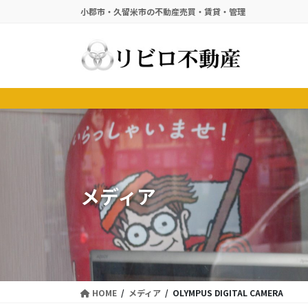
コ
ナ
小郡市・久留米市の不動産売買・賃貸・管理
ン
ビ
テ
ゲ
ン
ー
ツ
シ
に
ョ
移
ン
動
に
移
動
メディア
HOME
メディア
OLYMPUS DIGITAL CAMERA