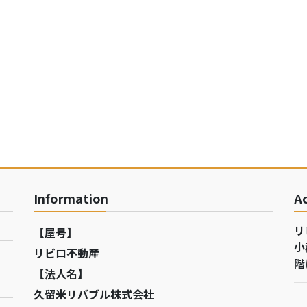
Information
A
リ
【屋号】
小
リビロ不動産
階
【法人名】
久留米リバブル株式会社