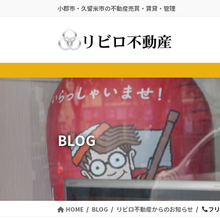
コ
ナ
小郡市・久留米市の不動産売買・賃貸・管理
ン
ビ
テ
ゲ
ン
ー
ツ
シ
に
ョ
移
ン
動
に
移
動
BLOG
HOME
BLOG
リビロ不動産からのお知らせ
フリ