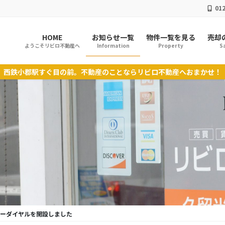
012
HOME
お知らせ一覧
物件一覧を見る
売却
ようこそリビロ不動産へ
Information
Property
Sa
西鉄小郡駅すぐ目の前。不動産のことならリビロ不動産へおまかせ！
ーダイヤルを開設しました