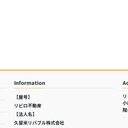
Information
A
リ
【屋号】
小
リビロ不動産
階
【法人名】
久留米リバブル株式会社